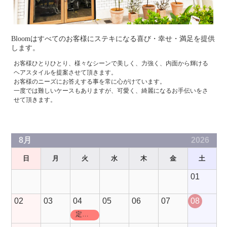
Bloomはすべてのお客様にステキになる喜び・幸せ・満足を提供
します。
お客様ひとりひとり、様々なシーンで美しく、力強く、内面から輝ける
ヘアスタイルを提案させて頂きます。
お客様のニーズにお答えする事を常に心がけています。
一度では難しいケースもありますが、可愛く、綺麗になるお手伝いをさ
せて頂きます。
8月
2026
日
月
火
水
木
金
土
01
02
03
04
05
06
07
08
定休日