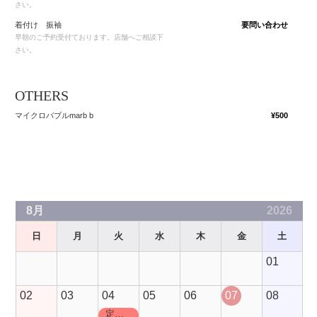
さい。
着付け 振袖
要問い合わせ
早朝のご予約受付ております。店舗へご相談下
さい。
OTHERS
マイクロバブルmarb b
¥500
8月
2026
日
月
火
水
木
金
土
01
02
03
04
05
06
07
08
定休日