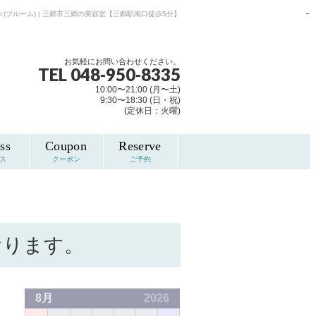
om (ブルーム) | 三郷市三郷の美容室【三郷駅南口徒歩5分】
pmtoto
pm toto
pmtoto
pmtoto
pm toto
pm toto
お気軽にお問い合わせください。
TEL 048-950-8335
10:00〜21:00 (月〜土)
9:30〜18:30 (日・祝)
(定休日：火曜)
ss
Coupon
Reserve
ス
クーポン
ご予約
おります。
8月
2026